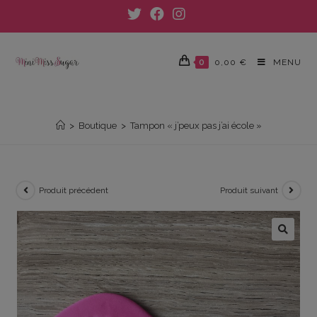
Skip
to
content
0
0,00
€
MENU
TAMPON « J’PEUX PAS J’AI ÉCOLE »
>
Boutique
>
Tampon « j’peux pas j’ai école »
Produit précédent
Produit suivant
🔍