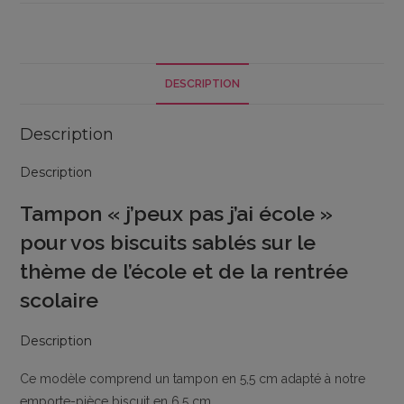
Tampon
"j'peux
pas
j'ai
DESCRIPTION
école"
Description
Description
Tampon « j’peux pas j’ai école »
pour vos biscuits sablés sur le
thème de l’école et de la rentrée
scolaire
Description
Ce modèle comprend un tampon en 5,5 cm adapté à notre
emporte-pièce biscuit en 6,5 cm.