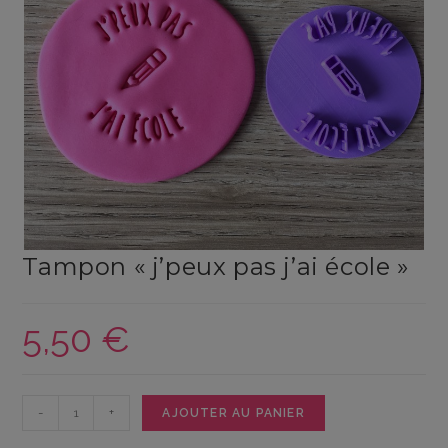
Tampon « j’peux pas j’ai école »
5,50
€
quantité
-
+
AJOUTER AU PANIER
de