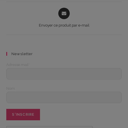
window
window
Opens
in
a
Envoyer ce produit par e-mail
new
window
Newsletter
Adresse mail*
Nom