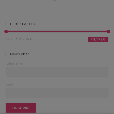
Filtrer Par Prix
Prix
Prix
PRIX :
0 €
—
10 €
FILTRER
min
max
Newsletter
Adresse mail*
Nom