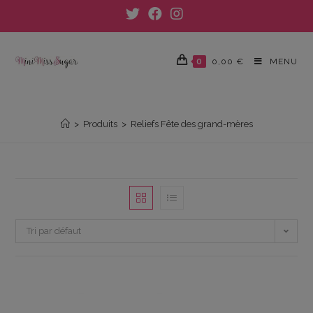
Skip
to
content
0
0,00
€
MENU
RELIEFS FÊTE DES GRAND-MÈRES
>
Produits
>
Reliefs Fête des grand-mères
Tri par défaut