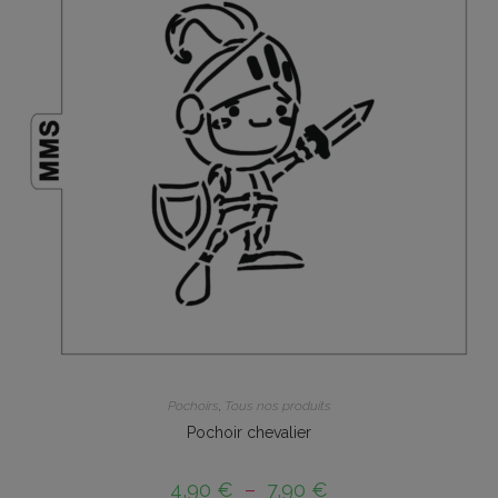
Pochoirs
,
Tous nos produits
Pochoir chevalier
4,90
€
–
7,90
€
Plage