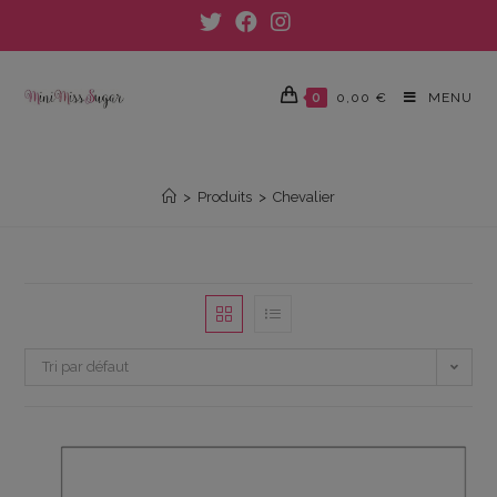
Skip
to
content
0
0,00
€
MENU
CHEVALIER
>
Produits
>
Chevalier
Tri par défaut