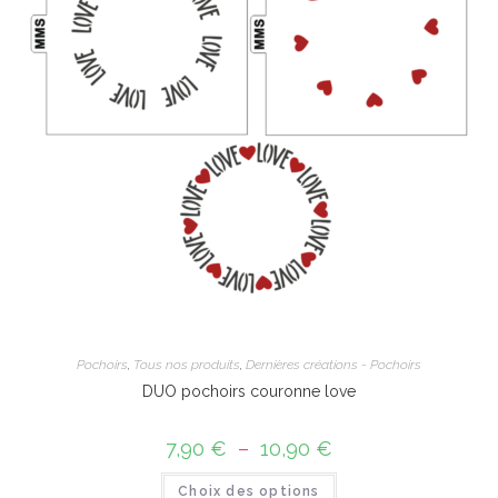
Pochoirs
,
Tous nos produits
,
Dernières créations - Pochoirs
DUO pochoirs couronne love
7,90
€
–
10,90
€
Plage
de
prix :
Ce
Choix des options
7,90 €
produit