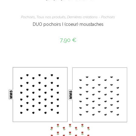
Pochoirs
,
Tous nos produits
,
Dernières créations - Pochoirs
DUO pochoirs I (coeur) moustaches
7,90
€