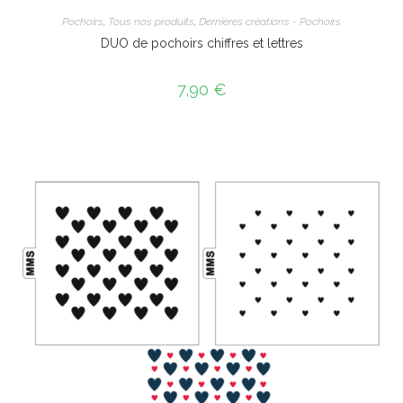
Pochoirs
,
Tous nos produits
,
Dernières créations - Pochoirs
DUO de pochoirs chiffres et lettres
7,90
€