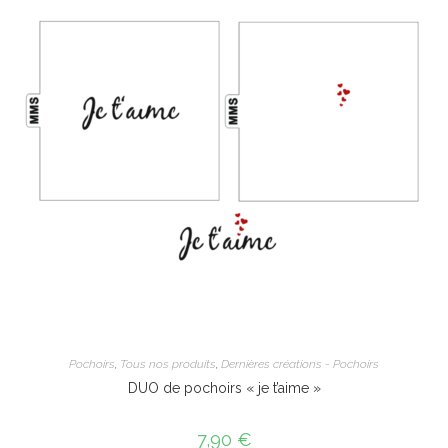
Pochoirs
,
Tous nos produits
,
Dernières créations - Pochoirs
DUO de pochoirs « je t’aime »
7,90
€