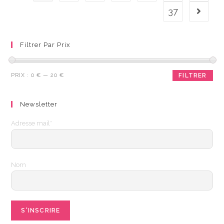
37
Filtrer Par Prix
Prix
Prix
PRIX :
0 €
—
20 €
FILTRER
min
max
Newsletter
Adresse mail*
Nom