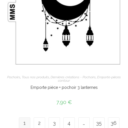
Pochoirs
,
Tous nos produits
,
Dernières créations - Pochoirs
,
Emporte-pièces
contour
Emporte pièce + pochoir 3 lanternes
7,90
€
1
2
3
4
…
35
36