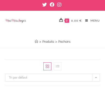
Skip
to
content
0
0,00
€
MENU
POCHOIRS
>
Produits
>
Pochoirs
Tri par défaut