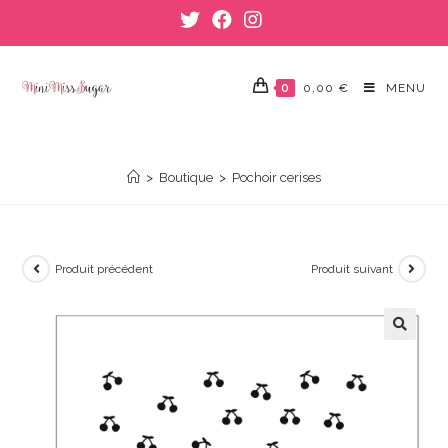
Skip
to
content
0
0,00
€
MENU
POCHOIR CERISES
>
Boutique
>
Pochoir cerises
Produit précédent
Produit suivant
🔍