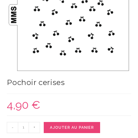
Pochoir cerises
4,90
€
quantité
-
+
AJOUTER AU PANIER
de