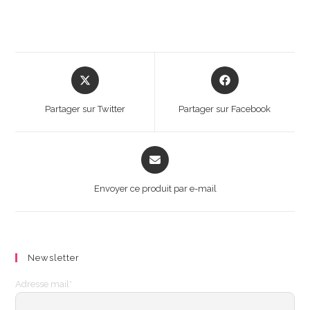
Opens
Opens
in
in
a
a
Partager sur Twitter
Partager sur Facebook
new
new
window
window
Opens
in
a
Envoyer ce produit par e-mail
new
window
Newsletter
Adresse mail*