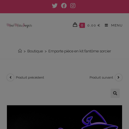
Skip
to
content
0
0,00
€
MENU
EMPORTE PIÈCE EN KIT FANTÔME SORCIER
>
Boutique
>
Emporte pièce en kit fantôme sorcier
Produit précédent
Produit suivant
🔍