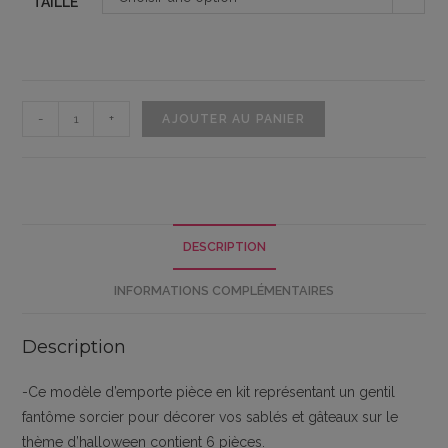
TAILLE
5,90 €
à
8,90 €
quantité
-
+
AJOUTER AU PANIER
de
Emporte
pièce
en
kit
DESCRIPTION
fantôme
sorcier
INFORMATIONS COMPLÉMENTAIRES
Description
-Ce modèle d’emporte pièce en kit représentant un gentil
fantôme sorcier pour décorer vos sablés et gâteaux sur le
thème d’halloween contient 6 pièces.