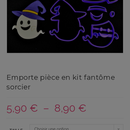
Emporte pièce en kit fantôme
sorcier
5,90
€
–
8,90
€
Plage
de
prix :
Choisir une option