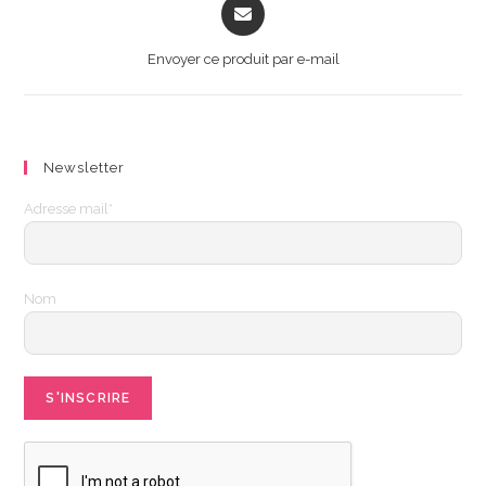
Opens
in
a
Envoyer ce produit par e-mail
new
window
Newsletter
Adresse mail*
Nom