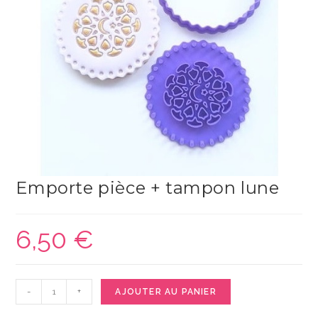
Emporte pièce + tampon lune
6,50
€
quantité
-
+
AJOUTER AU PANIER
de