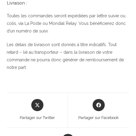
Livraison :
Toutes les commandes seront expédiées par lettre suivie ou
colis, via La Poste ou Mondial Relay. Vous bénéficierez donc
d’un numéro de suivi.
Les délais de livraison sont donnés à titre indicatifs. Tout
retard – lié au transporteur – dans la livraison de votre
commande ne pourra donc générer de remboursement de
notre part.
Opens
Opens
in
in
a
a
Partager sur Twitter
Partager sur Facebook
new
new
window
window