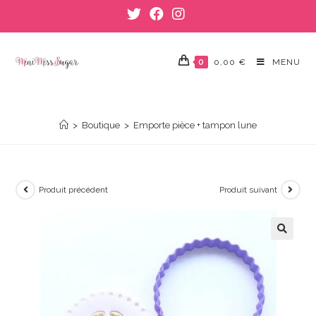
Skip
to
content
0
0,00
€
MENU
EMPORTE PIÈCE + TAMPON LUNE
>
Boutique
>
Emporte pièce + tampon lune
Produit précédent
Produit suivant
🔍