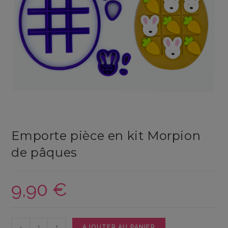
Emporte pièce en kit Morpion
de pâques
9,90
€
quantité
-
+
AJOUTER AU PANIER