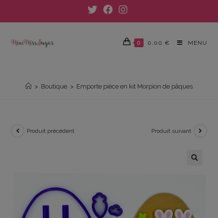
Skip
to
content
0
0,00
€
MENU
EMPORTE PIÈCE EN KIT MORPION DE PÂQUES
>
Boutique
>
Emporte pièce en kit Morpion de pâques
Produit précédent
Produit suivant
🔍