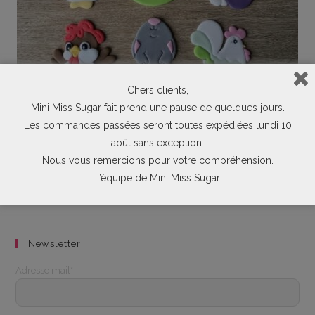
Chers clients,
Mini Miss Sugar fait prend une pause de quelques jours.
Tous nos produits
,
Emporte-pièces en kit
Les commandes passées seront toutes expédiées lundi 10
LOT de 8 emporte pièces en KIT + 1 tampon THEME PAQUES
août sans exception.
Nous vous remercions pour votre compréhension.
47,90
€
L’équipe de Mini Miss Sugar
Newsletter
Adresse mail*