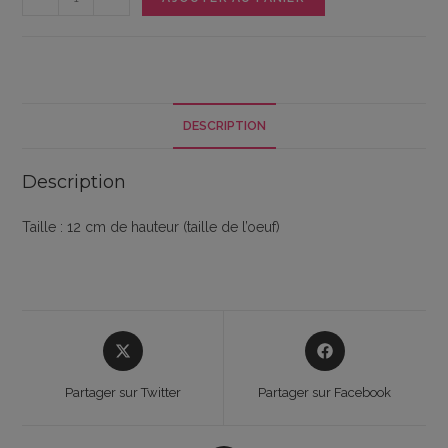
de
Emporte
pièce
en
kit
DESCRIPTION
Morpion
de
Description
pâques
Taille : 12 cm de hauteur (taille de l’oeuf)
Opens
Opens
in
in
a
a
Partager sur Twitter
Partager sur Facebook
new
new
window
window