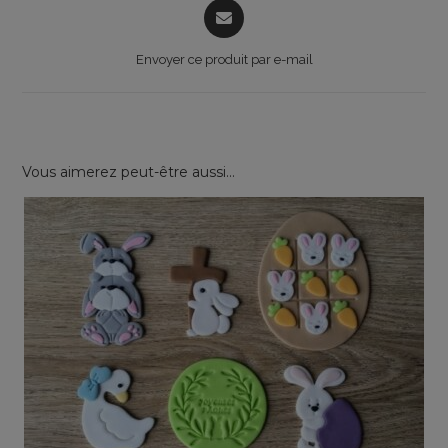
Opens
in
a
Envoyer ce produit par e-mail
new
window
Vous aimerez peut-être aussi…