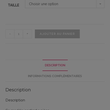
prix :
Choisir une option
TAILLE
3,90 €
à
4,50 €
quantité
-
+
AJOUTER AU PANIER
de
Emporte
pièce
contour
tâche
DESCRIPTION
d'encre
mario
INFORMATIONS COMPLÉMENTAIRES
Description
Description