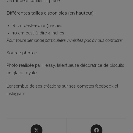
Ce modèle contient 1 pièce.
Différentes tailles disponibles (en hauteur) :
8 cm c’est-à-dire 3 inches
10 cm c’est-à-dire 4 inches
Pour toute demande particulière, n’hésitez pas à nous contacter.
Source photo :
Photo réalisée par Heissy, talentueuse décoratrice de biscuits
en glace royale.
L’ensemble de ses créations sur ses comptes facebook et
instagram
Opens
Opens