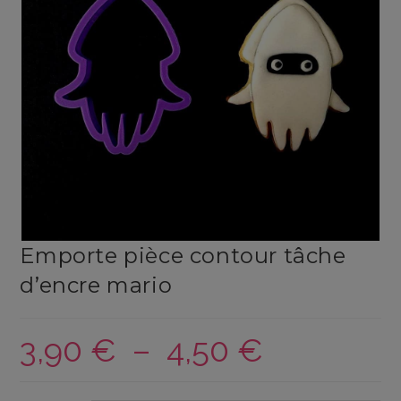
Emporte pièce contour tâche
d’encre mario
3,90
€
–
4,50
€
Plage
de