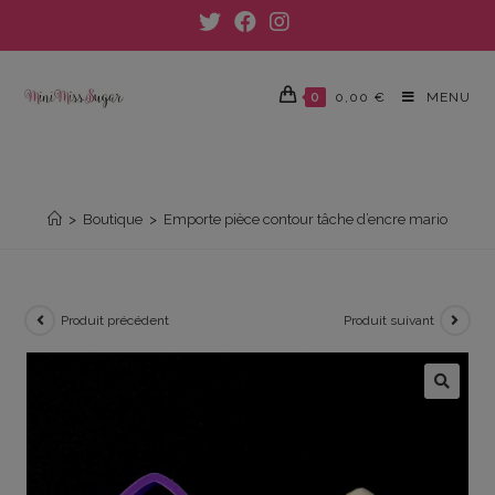
Skip
to
content
0
0,00
€
MENU
EMPORTE PIÈCE CONTOUR TÂCHE D’ENCRE
MARIO
>
Boutique
>
Emporte pièce contour tâche d’encre mario
Produit précédent
Produit suivant
🔍