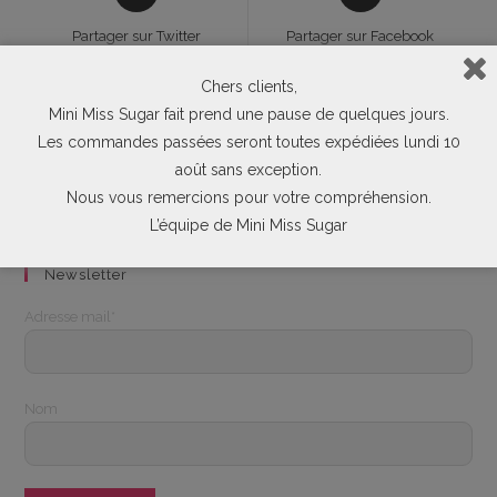
in
in
a
a
Partager sur Twitter
Partager sur Facebook
new
new
window
window
Chers clients,
Opens
Mini Miss Sugar fait prend une pause de quelques jours.
in
Les commandes passées seront toutes expédiées lundi 10
a
Envoyer ce produit par e-mail
août sans exception.
new
Nous vous remercions pour votre compréhension.
window
L’équipe de Mini Miss Sugar
Newsletter
Adresse mail*
Nom