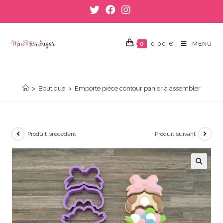
Skip
to
content
0
0,00
€
MENU
EMPORTE PIÈCE CONTOUR PANIER À ASSEMBLER
>
Boutique
>
Emporte pièce contour panier à assembler
Produit précédent
Produit suivant
🔍