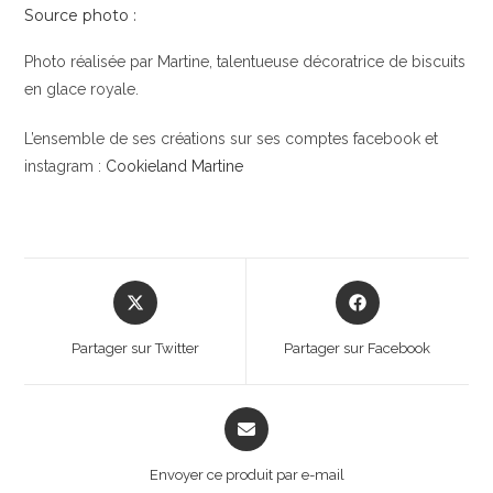
Source photo :
Photo réalisée par Martine, talentueuse décoratrice de biscuits
en glace royale.
L’ensemble de ses créations sur ses comptes facebook et
instagram :
Cookieland Martine
Opens
Opens
in
in
a
a
Partager sur Twitter
Partager sur Facebook
new
new
window
window
Opens
in
a
Envoyer ce produit par e-mail
new