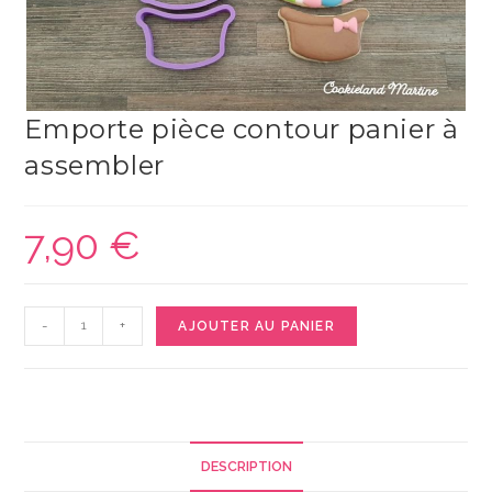
Emporte pièce contour panier à
assembler
7,90
€
quantité
-
+
AJOUTER AU PANIER
de
Emporte
pièce
contour
panier
DESCRIPTION
à