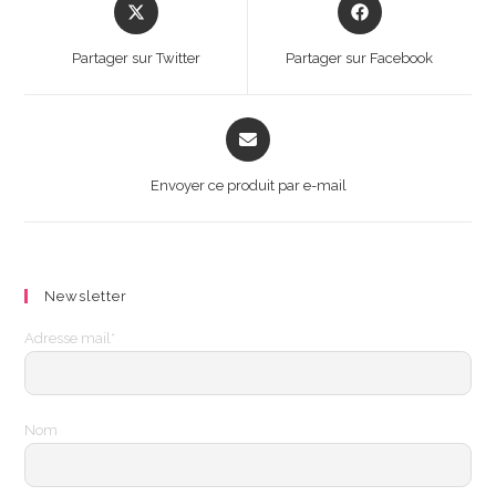
Opens
Opens
in
in
a
a
Partager sur Twitter
Partager sur Facebook
new
new
window
window
Opens
in
a
Envoyer ce produit par e-mail
new
window
Newsletter
Adresse mail*
Nom