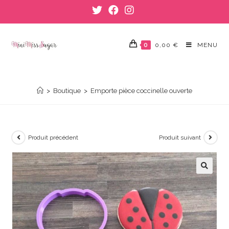
Skip
to
content
0
0,00
€
MENU
EMPORTE PIÈCE COCCINELLE OUVERTE
>
Boutique
>
Emporte pièce coccinelle ouverte
Produit précédent
Produit suivant
🔍